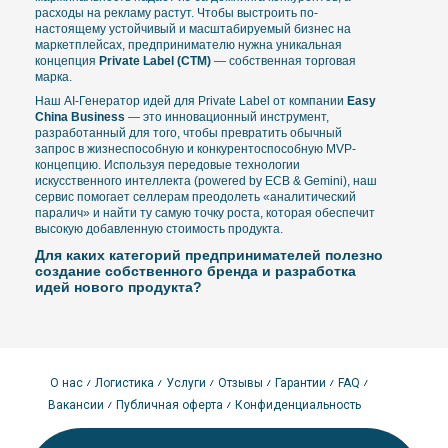
расходы на рекламу растут. Чтобы выстроить по-
настоящему устойчивый и масштабируемый бизнес на
маркетплейсах, предпринимателю нужна уникальная
концепция
Private Label (СТМ)
— собственная торговая
марка.
Наш AI-Генератор идей для Private Label от компании
Easy
China Business
— это инновационный инструмент,
разработанный для того, чтобы превратить обычный
запрос в жизнеспособную и конкурентоспособную MVP-
концепцию. Используя передовые технологии
искусственного интеллекта (powered by ECB & Gemini), наш
сервис помогает селлерам преодолеть «аналитический
паралич» и найти ту самую точку роста, которая обеспечит
высокую добавленную стоимость продукта.
Для каких категорий предпринимателей полезно
создание собственного бренда и разработка
идей нового продукта?
Создание и развитие собственного бренда — это процесс,
требующий глубокого понимания рынка. Наш инструмент
будет полезен широкому кругу бизнесменов:
Действующие селлеры маркетплейсов:
Если вы уже
торгуете на крупных площадках и столкнулись с
О нас
Логистика
Услуги
Отзывы
Гарантии
FAQ
падением прибыли или засилием одинаковых товаров,
Вакансии
Публичная оферта
Конфиденциальность
Private Label позволит вам отстроиться от конкурентов.
Вы сможете предлагать продукты с уникальными
характеристиками, эксклюзивной упаковкой и