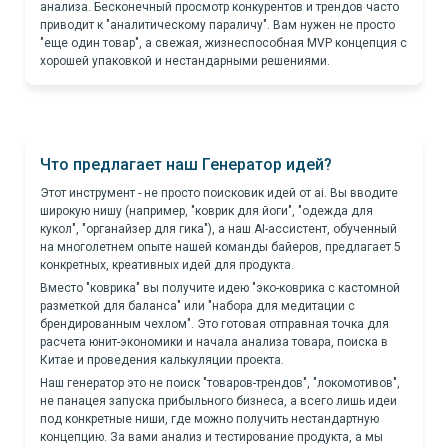
анализа. Бесконечный просмотр конкурентов и трендов часто
приводит к "аналитическому параличу". Вам нужен не просто
"еще один товар", а свежая, жизнеспособная MVP концепция с
хорошей упаковкой и нестандарными решениями.
Что предлагает наш Генератор идей?
Этот инструмент - не просто поисковик идей от ai. Вы вводите
широкую нишу (например, "коврик для йоги", "одежда для
кукол", "органайзер для гика"), а наш AI-ассистент, обученный
на многолетнем опыте нашей команды байеров, предлагает 5
конкретных, креативных идей для продукта.
Вместо "коврика" вы получите идею "эко-коврика с кастомной
разметкой для баланса" или "набора для медитации с
брендированным чехлом". Это готовая отправная точка для
расчета юнит-экономики и начала анализа товара, поиска в
Китае и проведения калькуляции проекта.
Наш генератор это не поиск "товаров-
трендов", "локомотивов",
не панацея запуска прибыльного бизнеса, а всего лишь идеи
под конкретные ниши, где можно получить нестандартную
концепцию. За вами анализ и тестирование продукта, а мы