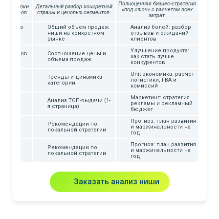
Полноценная бизнес-стратегия
трой сверки
Детальный разбор конкретной
«под ключ» с расчетом всех
ия лидеров.
страны и ценовых сегментов.
затрат.
деров по
Общий объем продаж
Анализ болей: разбор
т/цена/
ниши на конкретном
отзывов и ожиданий
рынке
клиентов
Улучшение продукта:
50 товаров
Соотношение цены и
как стать лучше
объема продаж
конкурентов
Unit-экономика: расчет
рендов-
Тренды и динамика
логистики, FBA и
ов
категории
комиссий
Маркетинг: стратегия
намика
Анализ ТОП-выдачи (1-
рекламы и рекламный
я страница)
бюджет
Прогноз: план развития
Рекомендации по
ии по
и маржинальности на
локальной стратегии
год
Прогноз: план развития
Рекомендации по
ии по
и маржинальности на
локальной стратегии
год
Заказать анализ ниши