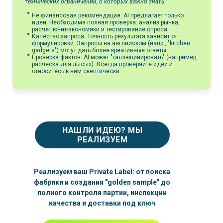
технических ограничений, о которых важно знать.
Не финансовая рекомендация:
AI предлагает только
идеи. Необходима полная проверка: анализ рынка,
расчет юнит-экономики и тестирование спроса.
Качество запроса:
Точность результата зависит от
формулировки. Запросы на английском (напр., "kitchen
gadgets") могут дать более креативные ответы.
Проверка фактов:
AI может "галлюцинировать" (например,
расческа для лысых). Всегда проверяйте идеи и
относитесь к ним скептически.
НАШЛИ ИДЕЮ? МЫ
РЕАЛИЗУЕМ
Реализуем ваш Private Label: от поиска
фабрики и создания "golden sample" до
полного контроля партии, инспекции
качества и доставки под ключ