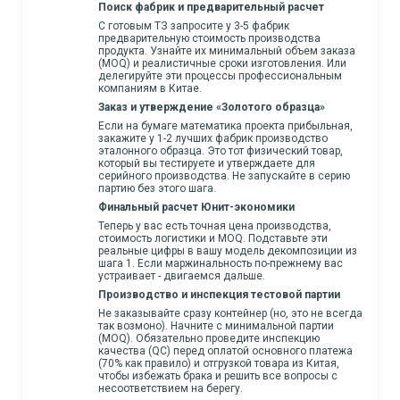
Поиск фабрик и предварительный расчет
С готовым ТЗ запросите у 3-5 фабрик
предварительную стоимость производства
продукта. Узнайте их минимальный объем заказа
(MOQ) и реалистичные сроки изготовления. Или
делегируйте эти процессы профессиональным
компаниям в Китае.
Заказ и утверждение «Золотого образца»
Если на бумаге математика проекта прибыльная,
закажите у 1-2 лучших фабрик производство
эталонного образца. Это тот физический товар,
который вы тестируете и утверждаете для
серийного производства. Не запускайте в серию
партию без этого шага.
Финальный расчет Юнит-экономики
Теперь у вас есть точная цена производства,
стоимость логистики и MOQ. Подставьте эти
реальные цифры в вашу модель декомпозиции из
шага 1. Если маржинальность по-прежнему вас
устраивает - двигаемся дальше.
Производство и инспекция тестовой партии
Не заказывайте сразу контейнер (но, это не всегда
так возмоно). Начните с минимальной партии
(MOQ). Обязательно проведите инспекцию
качества (QC) перед оплатой основного платежа
(70% как правило) и отгрузкой товара из Китая,
чтобы избежать брака и решить все вопросы с
несоответствием на берегу.