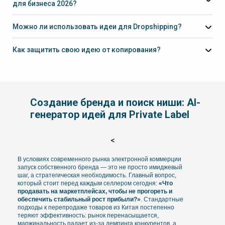
для бизнеса 2026?
OEM (Original Equipment Manufacturer):
Можно ли использовать идеи для Dropshipping?
Как защитить свою идею от копирования?
Создание бренда и поиск ниши: AI-
генератор идей для Private Label
<
В условиях современного рынка электронной коммерции
запуск собственного бренда — это не просто имиджевый
шаг, а стратегическая необходимость. Главный вопрос,
который стоит перед каждым селлером сегодня:
«Что
продавать на маркетплейсах, чтобы не прогореть и
обеспечить стабильный рост прибыли?»
. Стандартные
подходы к перепродаже товаров из Китая постепенно
теряют эффективность: рынок перенасыщается,
маржинальность падает из-за демпинга конкурентов, а