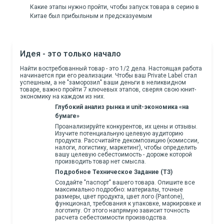
Какие этапы нужно пройти, чтобы запуск товара в серию в
Китае был прибыльным и предсказуемым
Идея - это только начало
Найти востребованный товар - это 1/2 дела. Настоящая работа
начинается при его реализации. Чтобы ваш Private Label стал
успешным, а не "заморозил" ваши деньги в неликвидном
товаре, важно пройти 7 ключевых этапов, сверяя свою юнит-
экономику на каждом из них.
Глубокий анализ рынка и unit-экономика «на
бумаге»
Проанализируйте конкурентов, их цены и отзывы.
Изучите потенциальную целевую аудиторию
продукта. Рассчитайте декомпозицию (комиссии,
налоги, логистику, маркетинг), чтобы определить
вашу целевую себестоимость - дороже которой
производить товар нет смысла.
Подробное Техническое Задание (ТЗ)
Создайте "паспорт" вашего товара. Опишите все
максимально подробно: материалы, точные
размеры, цвет продукта, цвет лого (Pantone),
функционал, требования к упаковке, маркировке и
логотипу. От этого напрямую зависит точность
расчета себестоимости производства.